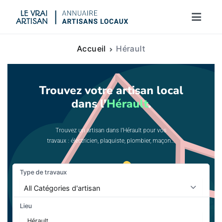
Le vrai artisan
Accueil
Hérault
Trouvez votre artisan local
dans l'
Hérault
.
Trouvez un artisan dans l’Hérault pour vos
travaux : électricien, plaquiste, plombier, maçon…
Type de travaux
Lieu