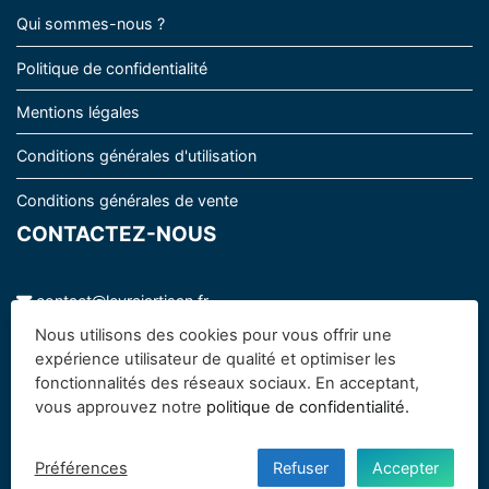
Qui sommes-nous ?
Politique de confidentialité
Mentions légales
Conditions générales d'utilisation
Conditions générales de vente
CONTACTEZ-NOUS
contact@levraiartisan.fr
07 63 98 83 43
Nous utilisons des cookies pour vous offrir une
expérience utilisateur de qualité et optimiser les
fonctionnalités des réseaux sociaux. En acceptant,
vous approuvez notre
politique de confidentialité.
Facebook
Préférences
Refuser
Accepter